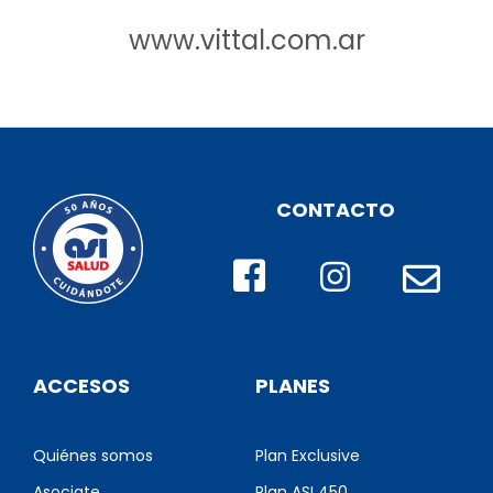
www.vittal.com.ar
CONTACTO
ACCESOS
PLANES
Quiénes somos
Plan Exclusive
Asociate
Plan ASI 450