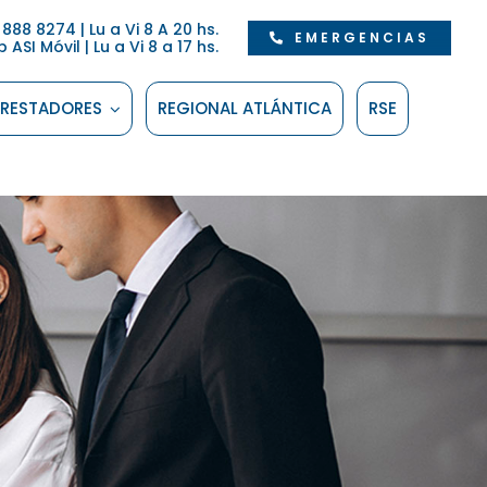
888 8274 | Lu a Vi 8 A 20 hs.
EMERGENCIAS
SI Móvil | Lu a Vi 8 a 17 hs.
PRESTADORES
REGIONAL ATLÁNTICA
RSE